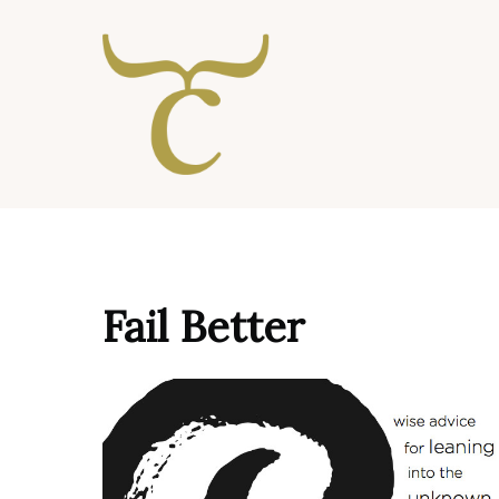
Ga
naar
de
inhoud
Fail Better