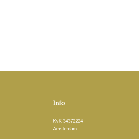
Info
KvK 34372224
Amsterdam