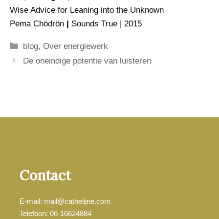
Wise Advice for Leaning into the Unknown
Pema Chödrön
|
Sounds True | 2015
Categorieën
blog
,
Over energiewerk
De oneindige potentie van luisteren
Contact
E-mail: mail@cathelijne.com
Telefoon: 06-16624884