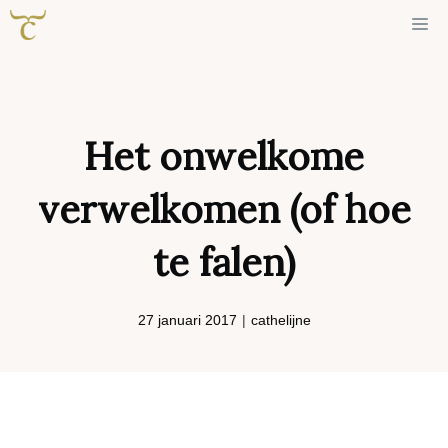
Ga
Me
naar
de
inhoud
Het onwelkome
verwelkomen (of hoe
te falen)
27 januari 2017
|
cathelijne