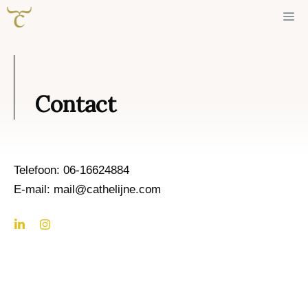
Ga
Me
naar
de
inhoud
Contact
Telefoon: 06-16624884
E-mail: mail@cathelijne.com