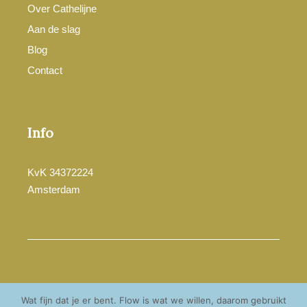
Over Cathelijne
Aan de slag
Blog
Contact
Info
KvK 34372224
Amsterdam
© Cathelijne Esser 2025
Wat fijn dat je er bent. Flow is wat we willen, daarom gebruikt