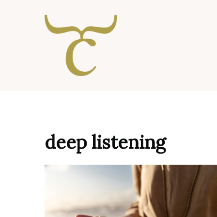
Ga
naar
de
inhoud
deep listening