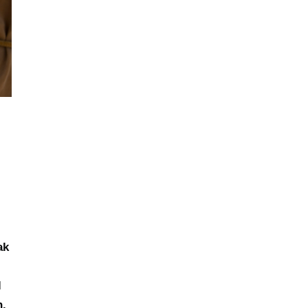
ak
l
n.