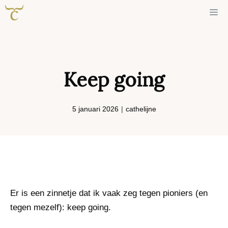
Ga
Me
naar
de
inhoud
Keep going
5 januari 2026
|
cathelijne
Er is een zinnetje dat ik vaak zeg tegen pioniers (en
tegen mezelf): keep going.