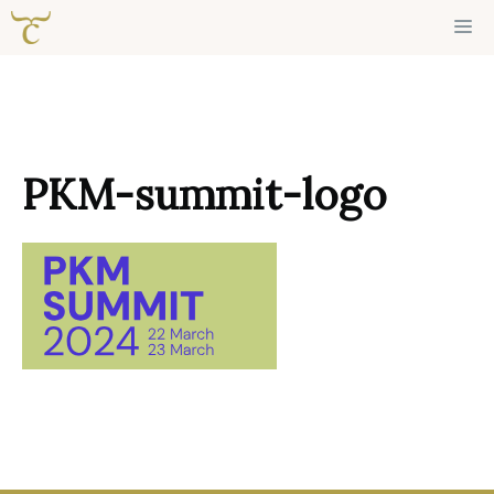
Ga
Me
naar
de
inhoud
PKM-summit-logo