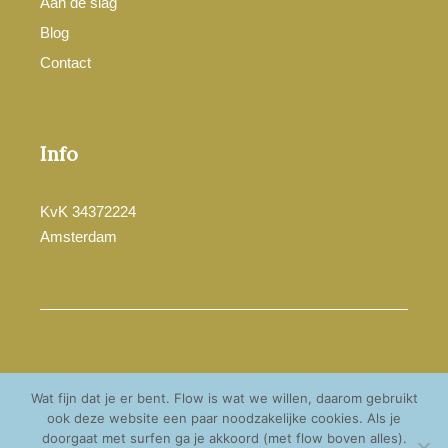
Aan de slag
Blog
Contact
Info
KvK 34372224
Amsterdam
© Cathelijne Esser 2025
Wat fijn dat je er bent. Flow is wat we willen, daarom gebruikt
Privacyverklaring
ook deze website een paar noodzakelijke cookies. Als je
doorgaat met surfen ga je akkoord (met flow boven alles).