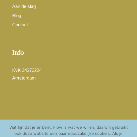
Aan de slag
Blog
Contact
Info
KvK 34372224
Amsterdam
© Cathelijne Esser 2025
Wat fijn dat je er bent. Flow is wat we willen, daarom gebruikt
Privacyverklaring
ook deze website een paar noodzakelijke cookies. Als je