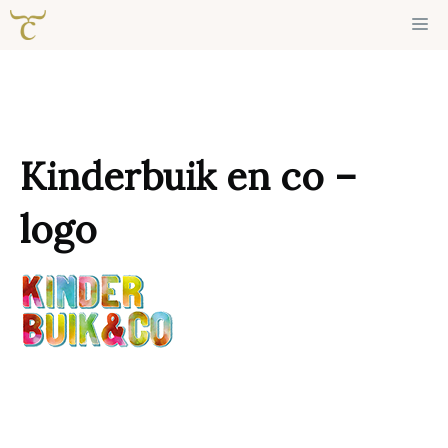
Ga
Me
naar
de
inhoud
Kinderbuik en co –
logo