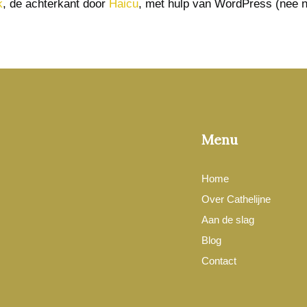
k
, de achterkant door
Haicu
, met hulp van WordPress (nee n
Menu
Home
Over Cathelijne
Aan de slag
Blog
Contact